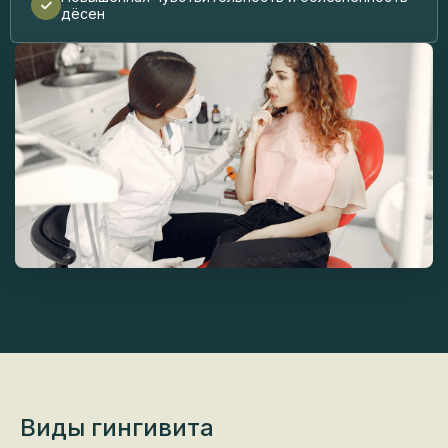
дёсен
Виды
гингивита