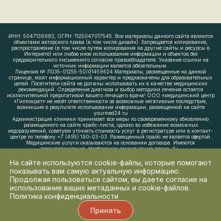
ИНН: 5047136983, ОГРН: 1125047017545. Все материалы данного сайта являются
объектами авторского права (в том числе дизайн). Запрещается копирование,
распространение (в том числе путем копирования на другие сайты и ресурсы в
Интернете) или любое иное использование информации и объектов без
предварительного письменного согласия правообладателя. Указание ссылки на
источник информации является обязательным.
Лицензия № Л035-01255-50/01459624 Материалы, размещенные на данной
странице, носят информационный характер и предназначены для образовательных
целей. Посетители сайта не должны использовать их в качестве медицинских
рекомендаций. Определение диагноза и выбор методики лечения остается
исключительной прерогативой вашего лечащего врача! ООО «медицинский центр
«Гиппократ» не несёт ответственности за возможные негативные последствия,
возникшие в результате использования информации, размещенной на сайте
yourmed24.ru
Администрация клиники принимает все меры по своевременному обновлению
размещенного на сайте прайс-листа, однако во избежание возможных
недоразумений, советуем уточнять стоимость услуг в регистратуре или в контакт-
центре по телефону +7 (495) 190-03-03. Размещенный прайс не является офертой.
Медицинские услуги оказываются на основании договора. Имеются
противопоказания. Необходима консультация врача. 0+.
На сайте используются cookie-файлы, которые помогают
показывать вам самую актуальную информацию.
Продолжая пользоваться сайтом, вы даете согласие на
использование ваших метаданных и cookie-файлов.
Политика конфиденциальности
Принять