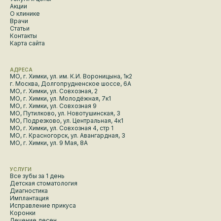
Акции
О клинике
Врачи
Статьи
Контакты
Карта сайта
АДРЕСА
МО, г. Химки, ул. им. К.И. Вороницына, 1к2
г. Москва, Долгопрудненское шоссе, 6А
МО, г. Химки, ул. Совхозная, 2
МО, г. Химки, ул. Молодёжная, 7к1
МО, г. Химки, ул. Совхозная 9
МО, Путилково, ул. Новотушинская, 3
МО, Подрезково, ул. Центральная, 4к1
МО, г. Химки, ул. Совхозная 4, стр 1
МО, г. Красногорск, ул. Авангардная, 3
МО, г. Химки, ул. 9 Мая, 8А
УСЛУГИ
Все зубы за 1 день
Детская стоматология
Диагностика
Имплантация
Исправление прикуса
Коронки
Лечение десен