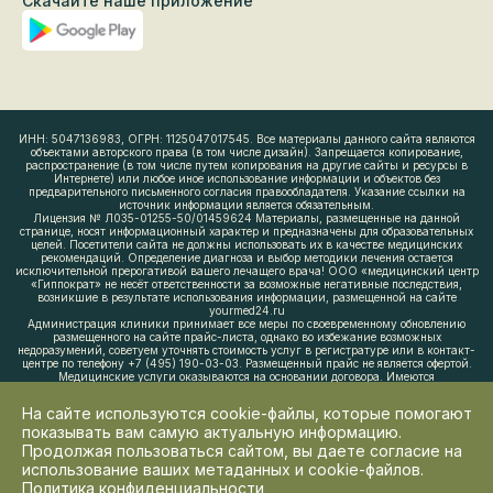
Скачайте наше приложение
ИНН: 5047136983, ОГРН: 1125047017545. Все материалы данного сайта являются
объектами авторского права (в том числе дизайн). Запрещается копирование,
распространение (в том числе путем копирования на другие сайты и ресурсы в
Интернете) или любое иное использование информации и объектов без
предварительного письменного согласия правообладателя. Указание ссылки на
источник информации является обязательным.
Лицензия № Л035-01255-50/01459624 Материалы, размещенные на данной
странице, носят информационный характер и предназначены для образовательных
целей. Посетители сайта не должны использовать их в качестве медицинских
рекомендаций. Определение диагноза и выбор методики лечения остается
исключительной прерогативой вашего лечащего врача! ООО «медицинский центр
«Гиппократ» не несёт ответственности за возможные негативные последствия,
возникшие в результате использования информации, размещенной на сайте
yourmed24.ru
Администрация клиники принимает все меры по своевременному обновлению
размещенного на сайте прайс-листа, однако во избежание возможных
недоразумений, советуем уточнять стоимость услуг в регистратуре или в контакт-
центре по телефону +7 (495) 190-03-03. Размещенный прайс не является офертой.
Медицинские услуги оказываются на основании договора. Имеются
противопоказания. Необходима консультация врача. 0+.
На сайте используются cookie-файлы, которые помогают
показывать вам самую актуальную информацию.
Продолжая пользоваться сайтом, вы даете согласие на
использование ваших метаданных и cookie-файлов.
Политика конфиденциальности