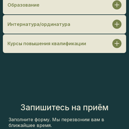
Образование
Московский государственный медико-
стоматологический университет имени А. И.
Интернатура/ординатура
Евдокимова / Стоматология, 2023 г.
Ординатура
: МОНИКИ / Стоматология
хирургическая, 2025 г.
Курсы повышения квалификации
Иван Чижевский. «Удаление зубов мудрости и не
только», 2025 г.
Гоциридзе Д.З. Базовый курс по имплантации, 2024 г.
Налиткин И.А. «Имплантация для каждого», 2023 г.
Группконсалт. Оказание первой помощи, 2023 г.
Пикассо. Курсы по КТ от Пикассо, 2023 г.
Запишитесь на приём
Заполните форму. Мы перезвоним вам в
ближайшее время.