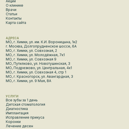
Акции
О клинике
Врачи
Статьи
Контакты
Карта сайта
АДРЕСА
МО, г. Химки, ул. им. К.И. Вороницына, 1к2
г. Москва, Долгопрудненское шоссе, 6А
МО, г. Химки, ул. Совхозная, 2
МО, г. Химки, ул. Молодёжная, 7к1
МО, г. Химки, ул. Совхозная 9
МО, Путилково, ул. Новотушинская, 3
МО, Подрезково, ул. Центральная, 4к1
МО, г. Химки, ул. Совхозная 4, стр 1
МО, г. Красногорск, ул. Авангардная, 3
МО, г. Химки, ул. 9 Мая, 8А
УСЛУГИ
Все зубы за 1 день
Детская стоматология
Диагностика
Имплантация
Исправление прикуса
Коронки
Лечение десен