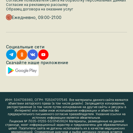
Согласие пользователя сайта на обработку персональных данных
Согласие на рекламную рассылку
Образец договора на оказание услуг
Ежедневно, 09:00-21:00
Социальные сети
Скачайте наше приложение
ИНН: 5047136983, ОГРН: 1125047017545. Все материалы данного сайта являются
объектами авторского права (в том числе дизайн). Запрещается копирование,
распространение (в том числе путем копирования на другие сайты и ресурсы в
Интернете) или любое иное использование информации и объектов без
предварительного письменного согласия правообладателя. Указание ссылки на
источник информации является обязательным.
Лицензия № Л035-01255-50/01459624 Материалы, размещенные на данной
странице, носят информационный характер и предназначены для образовательных
целей. Посетители сайта не должны использовать их в качестве медицинских
рекомендаций. Определение диагноза и выбор методики лечения остается