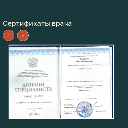
прогнозируемого лечения и схемы, 2021 г.
International Education Platform. Safe Removal of
fractured endodontic instruments, 2022 г.
«ООО Стоматологическая клиника МАН». 5 принципов
Сертификаты врача
обработки каналов с экстремальной кривизной.
Основы дезобтурации корневых каналов. Повторная
эндодонтия – сложное перелечивание модуль 1 и 2,
2022 г.