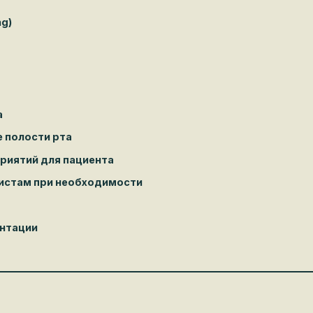
полости рта
ятий для пациента
стам при необходимости
тации
ситет / Стоматология, 2025 г.