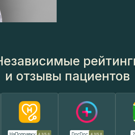
езависимые рейтинги
и отзывы пациентов
НаПоправку
DocDoc
2Gis
4.3/5.0
4.3/5.0
Читать отзывы
Читать отзывы
Читать