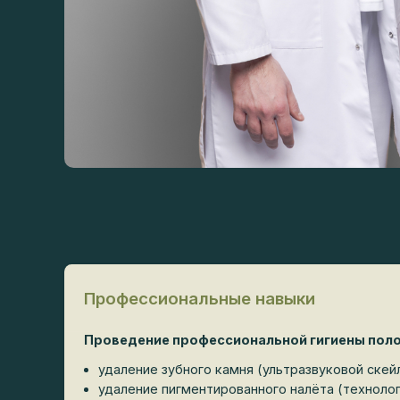
Профессиональные навыки
Проведение профессиональной гигиены полос
удаление зубного камня (ультразвуковой скейли
удаление пигментированного налёта (технология 
полировка эмали
Проведение отбеливания (Zoom, Flash, iMazing