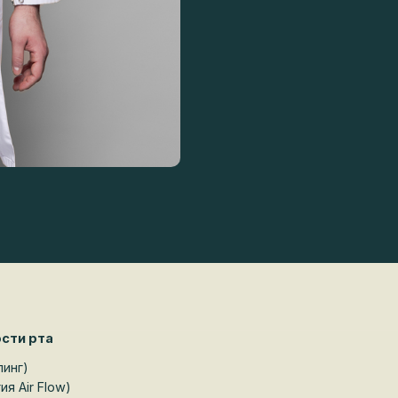
ти рта
нг)
Air Flow)
)