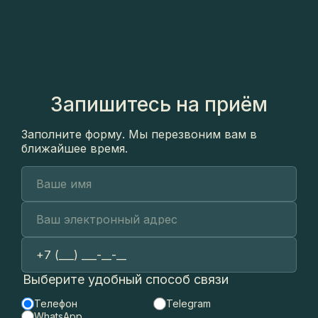
2024 г.
DENTALWORKSHOP. Практический курс «Искусство
препарирования», 2024 г.
GOFFSHTEIN dental development. Практический курс
«Изучение протоколов обработки, ирригации и
обтурации корневых каналов, работа с
микроскопом», 2024 г.
Запишитесь на приём
Заполните форму. Мы перезвоним вам в
ближайшее время.
Выберите удобный способ связи
Телефон
Telegram
WhatsApp