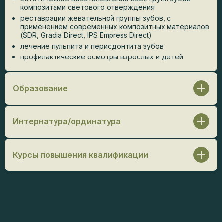
композитами светового отверждения
реставрации жевательной группы зубов, с
применением современных композитных материалов
(SDR, Gradia Direct, IPS Empress Direct)
лечение пульпита и периодонтита зубов
профилактические осмотры взрослых и детей
Образование
Ставропольский государственный медицинский
университет / Стоматолог-терапевт, 2021 г.
Интернатура/ординатура
Ординатура:
ФГБУ ФНКЦ ФМБА России /
Стоматолог-ортопед, 2023 г.
Курсы повышения квалификации
SHIKOV. Ислам Шиков. «Керамические реставрации,
фронтальная и боковая группа», 2021 г.
Анастасия Смолякова. «Эстетика мягких тканей-
планирование и реализация», 2021 г.
Dentsply Sirona. «Актуальные вопросы эндодонтии»,
2022 г.