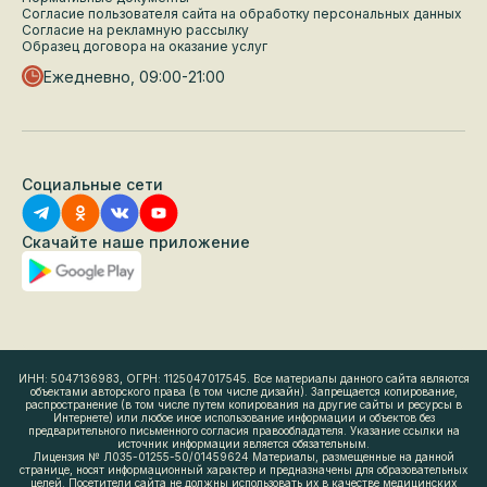
Согласие пользователя сайта на обработку персональных данных
Согласие на рекламную рассылку
Образец договора на оказание услуг
Ежедневно, 09:00-21:00
Социальные сети
Скачайте наше приложение
ИНН: 5047136983, ОГРН: 1125047017545. Все материалы данного сайта являются
объектами авторского права (в том числе дизайн). Запрещается копирование,
распространение (в том числе путем копирования на другие сайты и ресурсы в
Интернете) или любое иное использование информации и объектов без
предварительного письменного согласия правообладателя. Указание ссылки на
источник информации является обязательным.
Лицензия № Л035-01255-50/01459624 Материалы, размещенные на данной
странице, носят информационный характер и предназначены для образовательных
целей. Посетители сайта не должны использовать их в качестве медицинских