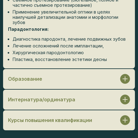
частично съемное протезирование)
Применение увеличительной оптики в целях
наилучшей детализации анатомии и морфологии
зубов
Парадонтология:
Диагностика пародонта, лечение подвижных зубов
Лечение осложнений после имплантации,
Хирургическая пародонтологию
Пластика, восстановление эстетики десны
Образование
ФГБОУ ВО МГМСУ им. А. И. Евдокимова /
Стоматология, 2016 г.
Интернатура/ординатура
Ординатура:
РУДН / Хирургическая стоматология,
2019 г.
Курсы повышения квалификации
Ординатура:
ЦГМА / Ортопедическая стоматология,
2025 г.
Проводившая организация: Aurum. Теоретически-
демонстрационный курс на тему «Концепции All – on