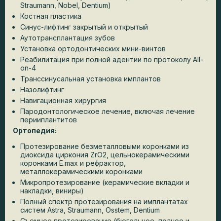
Straumann, Nobel, Dentium)
Костная пластика
Синус-лифтинг закрытый и открытый
Аутотрансплантация зубов
Установка ортодонтических мини-винтов
Реабилитация при полной адентии по протоколу All-
on-4
Транссинусальная установка имплантов
Назолифтинг
Навигационная хирургия
Пародонтологическое лечение, включая лечение
перииплантитов
Ортопедия:
Протезирование безметалловыми коронками из
диоксида циркония ZrO2, цельнокерамическими
коронками E.max и рефрактор,
металлокерамическими коронками
Микропротезирование (керамические вкладки и
накладки, виниры)
Полный спектр протезирования на имплантатах
систем Astra, Straumann, Osstem, Dentium
Съемное протезирование (бюгельное, полное и