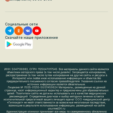
Социальные сети
Скачайте наше приложение
ИНН: 5047136983, ОГРН: 1125047017545. Все материалы данного сайта являются
объектами авторского права (в том числе дизайн). Запрещается копирование,
распространение (в том числе путем копирования на другие сайты и ресурсы в
Интернете) или любое иное использование информации и объектов без
предварительного письменного согласия правообладателя. Указание ссылки на
источник информации является обязательным.
Лицензия № Л035-01255-50/01459624 Материалы, размещенные на данной
странице, носят информационный характер и предназначены для образовательных
целей. Посетители сайта не должны использовать их в качестве медицинских
рекомендаций. Определение диагноза и выбор методики лечения остается
исключительной прерогативой вашего лечащего врача! ООО «медицинский центр
«Гиппократ» не несёт ответственности за возможные негативные последствия,
возникшие в результате использования информации, размещенной на сайте
yourmed24.ru
Администрация клиники принимает все меры по своевременному обновлению