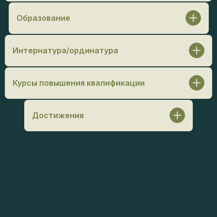
Образование
МГМСУ им. А. И. Евдокимова / Стоматология, 2022 г.
Интернатура/ординатура
Ординатура:
МГМСУ им. А. И. Евдокимова /
Хирургическая стоматология, 2025 г.
Курсы повышения квалификации
Воловиков О.И. «Навигационная хирургия.
Планирование и моделирование хирургических
Достижения
шаблонов», 2021 г.
Стоматологический конгресс «Next new generation»,
Член ITI – International Team for Implantology
2022 г.
М. Соломонов, Е. Шапинко. «Аспекты неудач и
провалов в стоматологической практике глазами
экспертов: анализ клинических ошибок врачей», 2023
г.
М. Соломонов. «Аспекты неудач и провалов в
стоматологической практике глазами экспертов:
анализ клинических ошибок врачей, повлекших
судебные издержки», 2023 г.