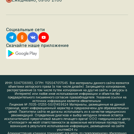
Социальные сети
Скачайте наше приложение
ИНН: 5047136983, ОГРН: 1125047017545. Все материалы данного сайта являются
объектами авторского права (в том числе дизайн). Запрещается копирование,
распространение (в том числе путем копирования на другие сайты и ресурсы в
Интернете) или любое иное использование информации и объектов без
предварительного письменного согласия правообладателя. Указание ссылки на
источник информации является обязательным.
Лицензия № Л035-01255-50/01459624 Материалы, размещенные на данной
странице, носят информационный характер и предназначены для образовательных
целей. Посетители сайта не должны использовать их в качестве медицинских
рекомендаций. Определение диагноза и выбор методики лечения остается
исключительной прерогативой вашего лечащего врача! ООО «медицинский центр
«Гиппократ» не несёт ответственности за возможные негативные последствия,
возникшие в результате использования информации, размещенной на сайте
yourmed24.ru
Администрация клиники принимает все меры по своевременному обновлению