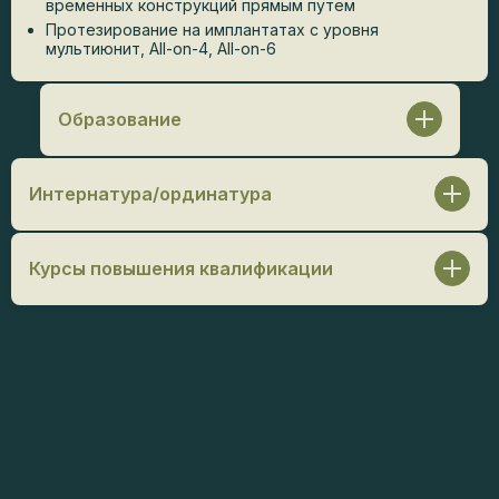
временных конструкций прямым путем
Протезирование на имплантатах с уровня
мультиюнит, All-on-4, All-on-6
Образование
МГМСУ им. Евдокимова / Стоматология, 2021 г.
Интернатура/ординатура
Ординатура
: ФГБУ ДПО «ЦГМА» / Ортопедическая
стоматология, 2023 г.
Курсы повышения квалификации
Илья Скляров. «Планирование и диагностика по
методу Д. Койса», 2023 г.
Алексей Земан и Юрий Хасратьянц. «Командная
работа ортопеда и имплантолога», 2023 г.