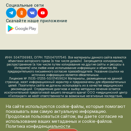
Социальные сети
Скачайте наше приложение
ИНН: 5047136983, ОГРН: 1125047017545. Все материалы данного сайта являются
объектами авторского права (в том числе дизайн). Запрещается копирование,
распространение (в том числе путем копирования на другие сайты и ресурсы в
Интернете) или любое иное использование информации и объектов без
предварительного письменного согласия правообладателя. Указание ссылки на
источник информации является обязательным.
Лицензия № Л035-01255-50/01459624 Материалы, размещенные на данной
странице, носят информационный характер и предназначены для образовательных
целей. Посетители сайта не должны использовать их в качестве медицинских
рекомендаций. Определение диагноза и выбор методики лечения остается
исключительной прерогативой вашего лечащего врача! ООО «медицинский центр
«Гиппократ» не несёт ответственности за возможные негативные последствия,
возникшие в результате использования информации, размещенной на сайте
yourmed24.ru
На сайте используются cookie-файлы, которые помогают
Администрация клиники принимает все меры по своевременному обновлению
размещенного на сайте прайс-листа, однако во избежание возможных
показывать вам самую актуальную информацию.
недоразумений, советуем уточнять стоимость услуг в регистратуре или в контакт-
Продолжая пользоваться сайтом, вы даете согласие на
центре по телефону +7 (495) 190-03-03. Размещенный прайс не является офертой.
использование ваших метаданных и cookie-файлов.
Медицинские услуги оказываются на основании договора. Имеются
противопоказания. Необходима консультация врача. 0+.
Политика конфиденциальности